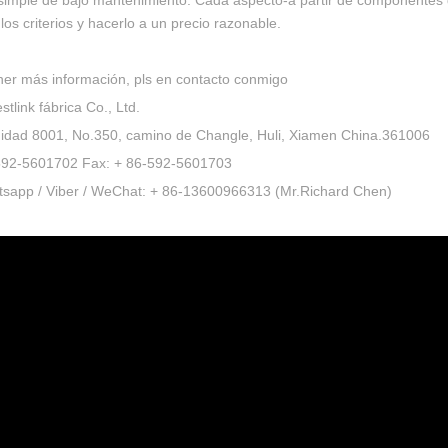
 simple de bajo mantenimiento. Cada aspecto-a partir de componentes 
los criterios y hacerlo a un precio razonable.
ner más información, pls en contacto conmigo
tlink fábrica Co., Ltd.
nidad 8001, No.350, camino de Changle, Huli, Xiamen China.361006
-592-5601702 Fax: + 86-592-5601703
atsapp / Viber / WeChat: + 86-13600966313 (Mr.Richard Chen)