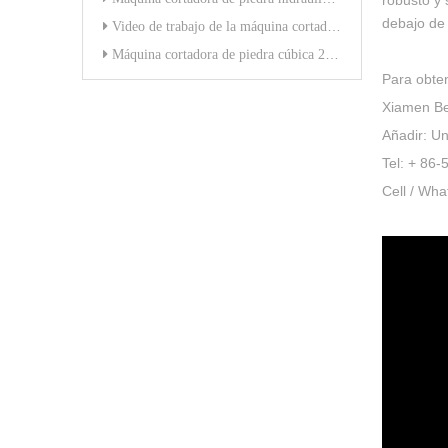
robusto y
debajo de 
Video de trabajo de la máquina cortadora de piedra cúbica
Máquina cortadora de piedra cúbica 2026
Para obte
Xiamen Bes
Añadir: U
Tel: + 86
Cell / Wh