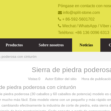
Póngase en contacto con noso

info@split-stone.com

+ 86-592-5601702

Wechat / WhatsApp / Viber 
Teléfono: +86 136 0096 6313
Productos
Sobre nosotros
Noticias
C
a poderosa con cinturón
Sierra de piedra poderos
Vistas:
0
Autor:Editor del sitio Hora de publicac
 de piedra poderosa con cinturón
de piedra poderosa (30 caballos y 60 caballos de potencia) modelo es co
r mucho más fácil. Este modelo viene con un pequeño y más rápido en 3
. cambiando efectivamente la industria de corte de piedra, esta sierra