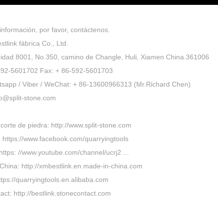
nformación, por favor, contáctenos.
tlink fábrica Co., Ltd.
nidad 8001, No.350, camino de Changle, Huli, Xiamen China.361006
-592-5601702 Fax: + 86-592-5601703
atsapp / Viber / WeChat: + 86-13600966313 (Mr.Richard Chen)
fo@split-stone.com
rte de piedra: http://www.split-stone.com
 https://www.facebook.com/quarryingtools
ttps: //www.youtube.com/channel/ucrj2 ...
China: http://xmbestlink.en.made-in-china.com
ttps://quarryingtools.en.alibaba.com
ct: http://bestlink.stonecontact.com