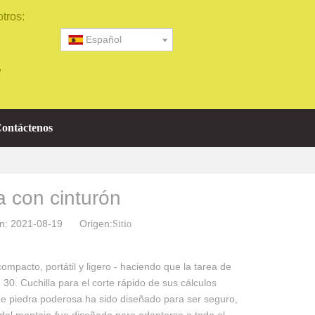
tros:
Español
/
ontáctenos
a con cinturón
ión: 2021-08-19 Origen:
Sitio
mpacto, portátil y ligero - haciendo que la tarea de
0. Cuchilla para el corte rápido de sus cálculos
 de piedra poderosa ha sido diseñado para ser seguro,