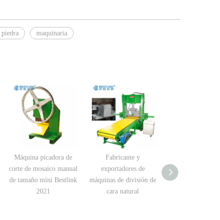
 piedra
maquinaria
Máquina picadora de
Fabricante y
Cinta transportad
corte de mosaico manual
exportadores de
la línea de produc
de tamaño mini Bestlink
máquinas de división de
la máquina de div
2021
cara natural
de piedra hidráu