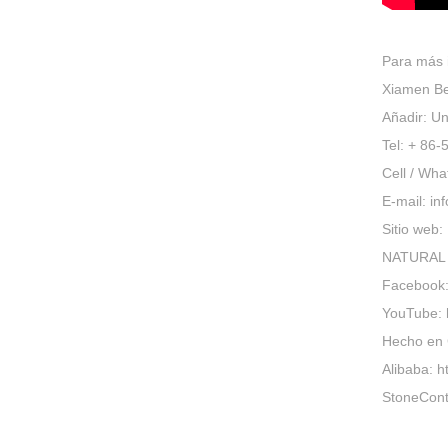
Para más i
Xiamen Bes
Añadir: U
Tel: + 86
Cell / Wh
E-mail: in
Sitio web:
NATURAL co
Facebook:
YouTube: h
Hecho en 
Alibaba: h
StoneConta