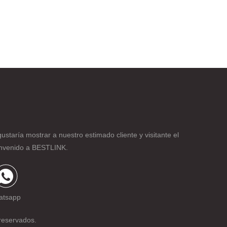
taría mostrar a nuestro estimado cliente y visitante el
ienvenido a BESTLINK.
atsapp
reservados.