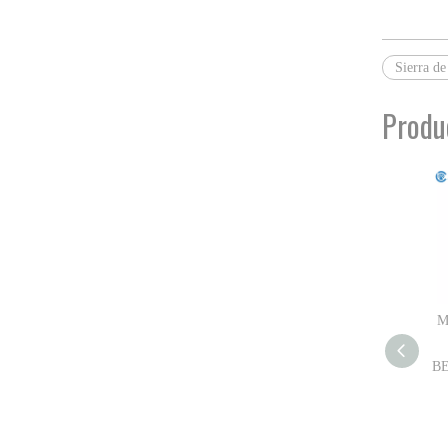
Sierra de
Produ
M
BE