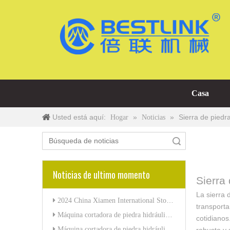
Casa
Usted está aquí:
»
»
Sierra de piedr
Hogar
Noticias
Búsqueda
Noticias de ultimo momento
Sierra
La sierra 
2024 China Xiamen International Stone Fair-Xiamen Bestlink Factory Co., Ltd.
transporta
Máquina cortadora de piedra hidráulica BESTLINK Factory de 320 toneladas para granito de mármol
cotidianos
Máquina cortadora de piedra hidráulica de 320 toneladas de BESTLINK Factory