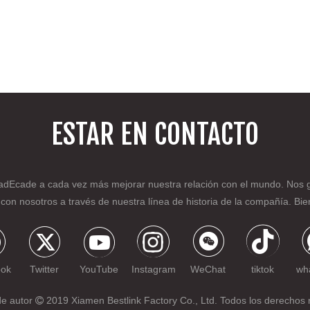
ESTAR EN CONTACTO
a
d
Ecade a cada vez más mejorar nuestra relación con el mundo. Nos gus
r con nosotros a través de nuestra línea de historia de la compañía. B
ook
Twitter
YouTube
Instagram
WeChat
tiktok
wh
de autor
2019 Xiamen Bestlink Factory Co., Ltd. Todos los derechos 
