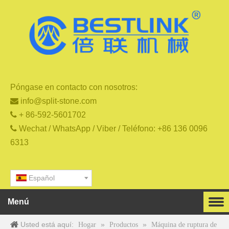
Póngase en contacto con nosotros:

info@split-stone.com

+ 86-592-5601702

Wechat / WhatsApp / Viber / Teléfono: +86 136 0096
6313
Español
Menú
Usted está aquí:
»
»
Hogar
Productos
Máquina de ruptura de