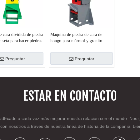
 cara dividida de piedra
Máquina de piedra de cara de
e seta para hacer piedras
hongo para mármol y granito
s
Preguntar
Preguntar
ESTAR EN CONTACTO
a
d
Ecade a cada vez más mejorar nuestra relación con el mundo. Nos gus
r con nosotros a través de nuestra línea de historia de la compañía. B