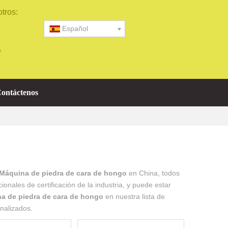
tros:
Español
/
ontáctenos
Máquina de piedra de cara de hongo
en China, todos
nales de certificación de la industria, y puede estar
a de piedra de cara de hongo
en nuestra lista de
nalizados.