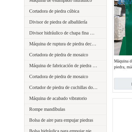
Máquina de estampado hidráulico
Cortadora de piedra cúbica
Divisor de piedra de albañilería
Divisor hidráulico de chapa fina Mighty C
Máquina de ruptura de piedra decorativa
Cortadora de piedra de mosaico
Máquina de
Máquina de fabricación de piedra de revestimiento de fachada dividida
piedra, má
de champi
Cortadora de piedra de mosaico
granito
Cortador de piedra de cuchillas dobles
Máquina de acabado vibratorio
Rompe mandíbulas
Bolsa de aire para empujar piedras
Bolsa hidráulica para empujar piedras