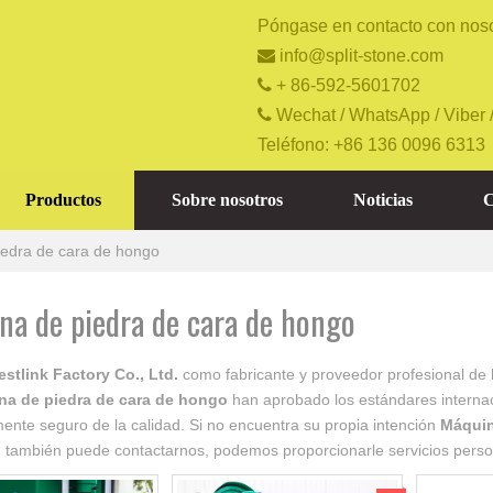
Póngase en contacto con noso

info@split-stone.com

+ 86-592-5601702

Wechat / WhatsApp / Viber 
Teléfono: +86 136 0096 6313
Productos
Sobre nosotros
Noticias
C
edra de cara de hongo
na de piedra de cara de hongo
stlink Factory Co., Ltd.
como fabricante y proveedor profesional de
na de piedra de cara de hongo
han aprobado los estándares internacio
nte seguro de la calidad. Si no encuentra su propia intención
Máquin
, también puede contactarnos, podemos proporcionarle servicios perso