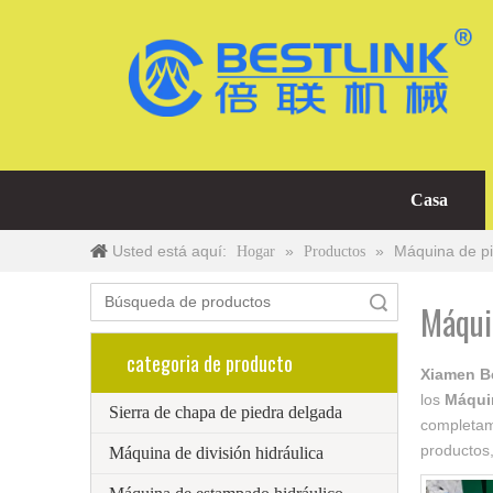
Casa
Usted está aquí:
»
»
Máquina de pi
Hogar
Productos
Búsqueda
Máqui
categoria de producto
Xiamen Be
los
Máqui
Sierra de chapa de piedra delgada
completame
productos
Máquina de división hidráulica