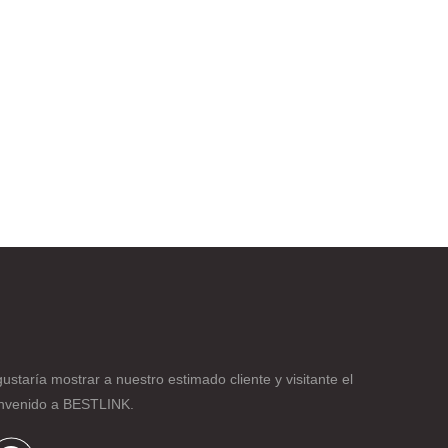
taría mostrar a nuestro estimado cliente y visitante el
ienvenido a BESTLINK.