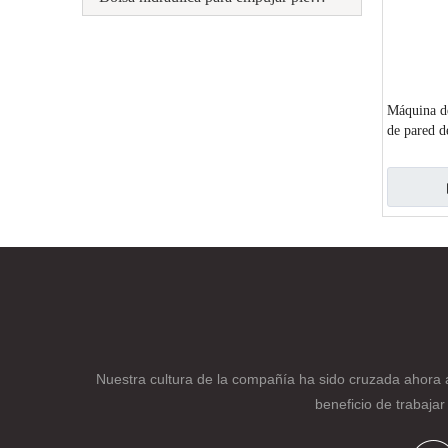
Máquina de
de pared d
decorativa
Nuestra cultura de la compañía ha sido cruzada ahora 
beneficio de trabaja