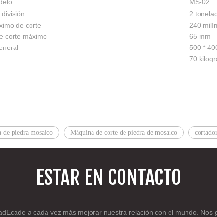
delo
MS-02
división
2 tonela
imo de corte
240 milí
e corte máximo
65 mm
eneral
500 * 40
70 kilog
a de piedra mosaico
Máquina de corte de piedra de mosaico
cortador
ESTAR EN CONTACTO
a
d
Ecade a cada vez más mejorar nuestra relación con el mundo. Nos gus