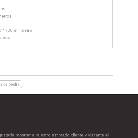
das
metros
0 * 700 milímetro
ramos
a de piedra
taría mostrar a nuestro estimado cliente y visitante el