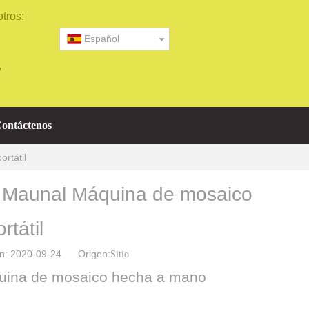
tros:
Español
/
ontáctenos
rtátil
 Maunal Máquina de mosaico
tátil
ión: 2020-09-24 Origen:
Sitio
uina de mosaico hecha a mano