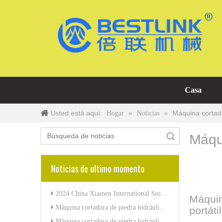
Casa
Usted está aquí:
»
»
Máquina cortad
Hogar
Noticias
Máqu
Búsqueda
Noticias de ultimo momento
2024 China Xiamen International Stone Fair-Xiamen Bestlink Factory Co., Ltd.
Máquin
Máquina cortadora de piedra hidráulica BESTLINK Factory de 320 toneladas para granito de mármol
portátil
Máquina cortadora de piedra hidráulica de 320 toneladas de BESTLINK Factory