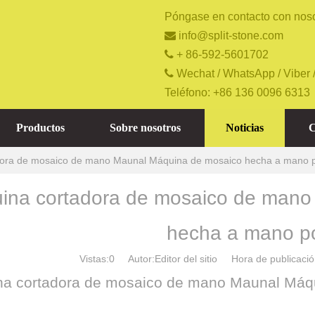
Póngase en contacto con noso

info@split-stone.com

+ 86-592-5601702

Wechat / WhatsApp / Viber 
Teléfono: +86 136 0096 6313
Productos
Sobre nosotros
Noticias
C
ora de mosaico de mano Maunal Máquina de mosaico hecha a mano po
ina cortadora de mosaico de mano
hecha a mano por
Vistas:
0
Autor:Editor del sitio Hora de publicac
a cortadora de mosaico de mano Maunal Máq