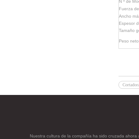
N º de Mo
Fuerza de 
Ancho máx
Espesor d
Tamaño g
Peso neto
Cortador
Nuestra cultura de la compañía ha sido cruzada ahora 